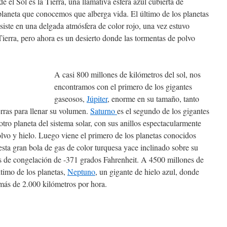
de el Sol es la Tierra, una llamativa esfera azul cubierta de
planeta que conocemos que alberga vida. El último de los planetas
siste en una delgada atmósfera de color rojo, una vez estuvo
Tierra, pero ahora es un desierto donde las tormentas de polvo
A casi 800 millones de kilómetros del sol, nos
encontramos con el primero de los gigantes
gaseosos,
Júpiter
, enorme en su tamaño, tanto
rras para llenar su volumen.
Saturno
es el segundo de los gigantes
otro planeta del sistema solar, con sus anillos espectacularmente
olvo y hielo. Luego viene el primero de los planetas conocidos
 esta gran bola de gas de color turquesa yace inclinado sobre su
s de congelación de -371 grados Fahrenheit. A 4500 millones de
ltimo de los planetas,
Neptuno
, un gigante de hielo azul, donde
 más de 2.000 kilómetros por hora.