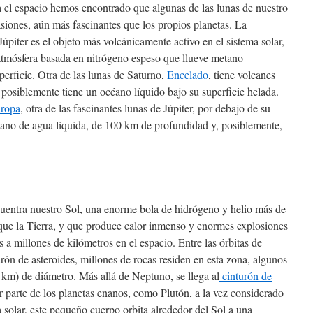
el espacio hemos encontrado que algunas de las lunas de nuestro
asiones, aún más fascinantes que los propios planetas. La
piter es el objeto más volcánicamente activo en el sistema solar,
atmósfera basada en nitrógeno espeso que llueve metano
perficie. Otra de las lunas de Saturno,
Encelado
, tiene volcanes
posiblemente tiene un océano líquido bajo su superficie helada.
ropa
, otra de las fascinantes lunas de Júpiter, por debajo de su
éano de agua líquida, de 100 km de profundidad y, posiblemente,
ncuentra nuestro Sol, una enorme bola de hidrógeno y helio más de
que la Tierra, y que produce calor inmenso y enormes explosiones
s a millones de kilómetros en el espacio. Entre las órbitas de
urón de asteroides, millones de rocas residen en esta zona, algunos
km) de diámetro. Más allá de Neptuno, se llega al
cinturón de
r parte de los planetas enanos, como Plutón, a la vez considerado
 solar, este pequeño cuerpo orbita alrededor del Sol a una