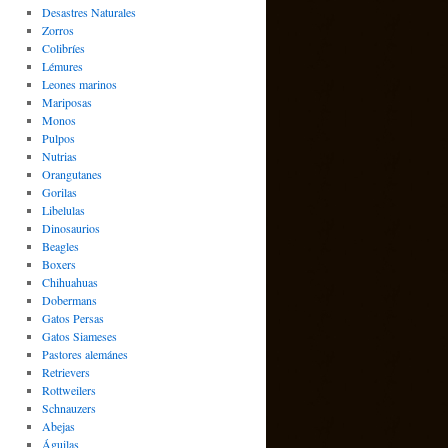
Desastres Naturales
Zorros
Colibríes
Lémures
Leones marinos
Mariposas
Monos
Pulpos
Nutrias
Orangutanes
Gorilas
Libelulas
Dinosaurios
Beagles
Boxers
Chihuahuas
Dobermans
Gatos Persas
Gatos Siameses
Pastores alemánes
Retrievers
Rottweilers
Schnauzers
Abejas
Águilas