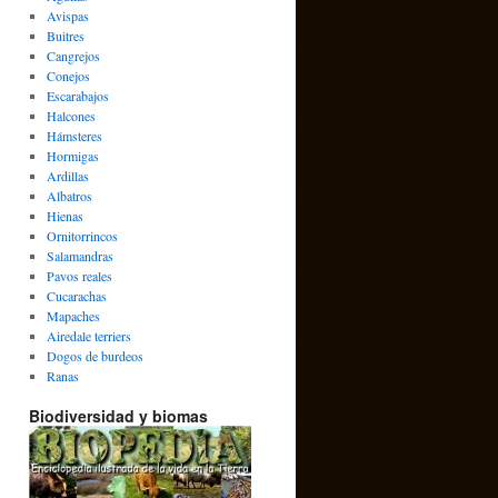
Avispas
Buitres
Cangrejos
Conejos
Escarabajos
Halcones
Hámsteres
Hormigas
Ardillas
Albatros
Hienas
Ornitorrincos
Salamandras
Pavos reales
Cucarachas
Mapaches
Airedale terriers
Dogos de burdeos
Ranas
Biodiversidad y biomas