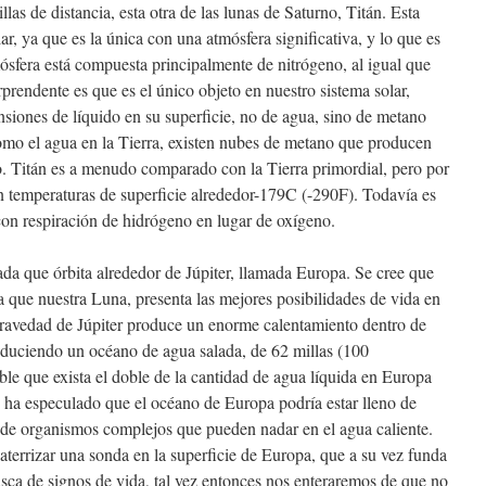
as de distancia, esta otra de las lunas de Saturno, Titán. Esta
ar, ya que es la única con una atmósfera significativa, y lo que es
sfera está compuesta principalmente de nitrógeno, al igual que
prendente es que es el único objeto en nuestro sistema solar,
nsiones de líquido en su superficie, no de agua, sino de metano
omo el agua en la Tierra, existen nubes de metano que producen
o. Titán es a menudo comparado con la Tierra primordial, pero por
n temperaturas de superficie alrededor-179C (-290F). Todavía es
con respiración de hidrógeno en lugar de oxígeno.
da que órbita alrededor de Júpiter, llamada Europa. Se cree que
 que nuestra Luna, presenta las mejores posibilidades de vida en
 gravedad de Júpiter produce un enorme calentamiento dentro de
oduciendo un océano de agua salada, de 62 millas (100
ble que exista el doble de la cantidad de agua líquida en Europa
Se ha especulado que el océano de Europa podría estar lleno de
 de organismos complejos que pueden nadar en el agua caliente.
errizar una sonda en la superficie de Europa, que a su vez funda
usca de signos de vida, tal vez entonces nos enteraremos de que no