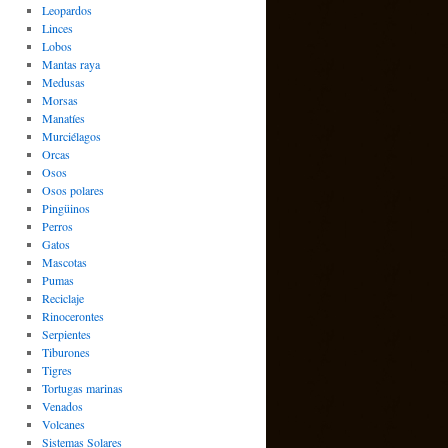
Leopardos
Linces
Lobos
Mantas raya
Medusas
Morsas
Manatíes
Murciélagos
Orcas
Osos
Osos polares
Pingüinos
Perros
Gatos
Mascotas
Pumas
Reciclaje
Rinocerontes
Serpientes
Tiburones
Tigres
Tortugas marinas
Venados
Volcanes
Sistemas Solares