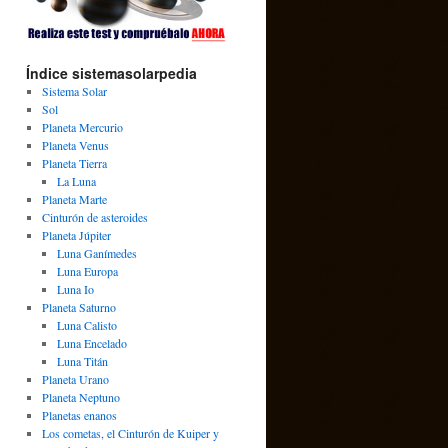
Índice sistemasolarpedia
Sistema Solar
Sol
Planeta Mercurio
Planeta Venus
Planeta Tierra
La Luna
Planeta Marte
Cinturón de asteroides
Planeta Júpiter
Luna Ganímedes
Luna Europa
Luna Io
Planeta Saturno
Luna Calisto
Luna Encelado
Luna Titán
Planeta Urano
Planeta Neptuno
Planetas enanos
Los cometas, el Cinturón de Kuiper y