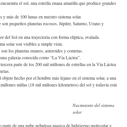
e encuentra el sol, una estrella enana amarilla que produce grandes
s y más de 100 lunas en nuestro sistema solar.
 son pequeños planetas rocosos. Júpiter, Saturno, Urano y
or del Sol en una trayectoria con forma elíptica, ovalada.
ma solar son visibles a simple vista.
r son los planetas enanos, asteroides y cometas.
n una galaxia conocida como “La Vía Láctea”.
ercera parte de los 200 mil millones de estrellas en la Vía Láctea
netas.
 objeto hecho por el hombre más lejano en el sistema solar, a una
 millones millas (18 mil millones kilometros) del sol y todavía está
Nacimiento del sistema
solar
o parte de una nube nebulosa masiva de hidrógeno molecular y