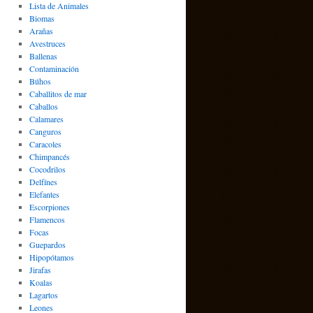
Lista de Animales
Biomas
Arañas
Avestruces
Ballenas
Contaminación
Búhos
Caballitos de mar
Caballos
Calamares
Canguros
Caracoles
Chimpancés
Cocodrilos
Delfínes
Elefantes
Escorpiones
Flamencos
Focas
Guepardos
Hipopótamos
Jirafas
Koalas
Lagartos
Leones