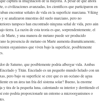
ue captura la imaginación de la mayoría. A pesar de que ahora
, o civilizaciones avanzadas, los científicos que participaron en
raban encontrar señales de vida en la superficie marciana. Viking
6 y se analizaron muestras del suelo marciano, pero no
teriores tampoco han encontrado ninguna señal de vida, pero aún
jo tierra. La razón de esta teoría es que, sorprendentemente, el
ra de Marte, y una manera de metano puede ser producido
rano la presencia de metano en Marte aumenta dramáticamente,
existen organismos que viven bajo la superficie, posiblemente
es.
edor de Saturno, que posiblemente podría albergar vida. Ambas
n Encelado y Titán. Encelado es un pequeño mundo helado con un
as, pero bajo su superficie se cree que es un océano de agua
ente en un área tan fría del sistema solar? Bueno, la enorme
a y tira de la pequeña luna, calentando su interior y derritiendo el
 así esto podría proporcionarle un entorno a microorganismos o
tes.